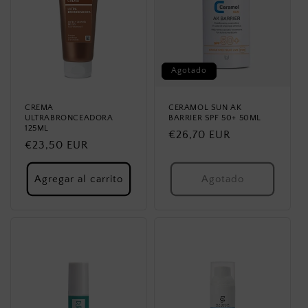
i
ó
n
Agotado
:
CREMA
CERAMOL SUN AK
ULTRABRONCEADORA
BARRIER SPF 50+ 50ML
125ML
Precio
€26,70 EUR
Precio
€23,50 EUR
habitual
habitual
Agregar al carrito
Agotado