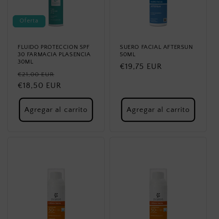
Oferta
FLUIDO PROTECCION SPF
SUERO FACIAL AFTERSUN
30 FARMACIA PLASENCIA
50ML
30ML
Precio
€19,75 EUR
Precio
Precio
€21,00 EUR
habitual
habitual
€18,50 EUR
de
oferta
Agregar al carrito
Agregar al carrito