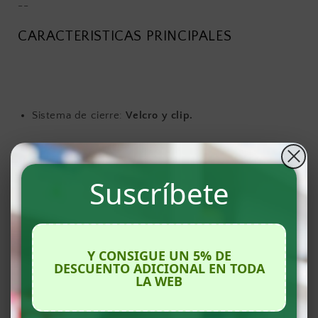
--
CARACTERISTICAS PRINCIPALES
Sistema de cierre:
Velcro y clip.
Cinchas ajustables
con hebillas.
Suscríbete
Lavable.
Y CONSIGUE UN 5% DE
DESCUENTO ADICIONAL EN TODA
VENTAJAS DEL PRODUCTO
LA WEB