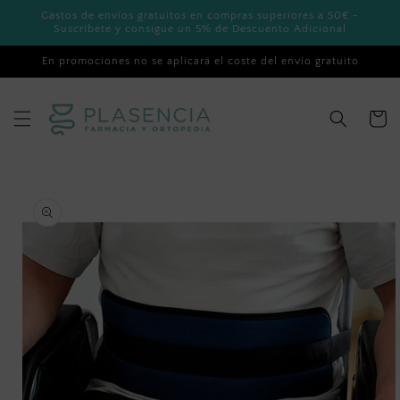
Ir
Gastos de envíos gratuitos en compras superiores a 50€ -
directamente
Suscríbete y consigue un 5% de Descuento Adicional
al contenido
En promociones no se aplicará el coste del envío gratuito
Carrito
Ir
directamente
a la
información
del producto