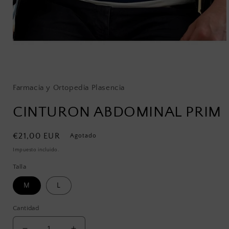
Abrir
elemento
multimedia
1
Farmacia y Ortopedia Plasencia
en
una
CINTURON ABDOMINAL PRIM
ventana
modal
Precio
€21,00 EUR
Agotado
habitual
Impuesto incluido.
Talla
M
L
Cantidad