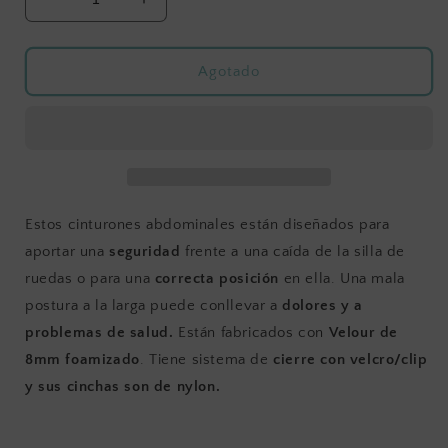
Reducir
Aumentar
cantidad
cantidad
para
para
CINTURON
CINTURON
Agotado
ABDOMINAL
ABDOMINAL
PRIM
PRIM
Estos cinturones abdominales están diseñados para
aportar una
seguridad
frente a una caída de la silla de
ruedas o para una
correcta posición
en ella. Una mala
postura a la larga puede conllevar a
dolores y a
problemas de salud.
Están fabricados con
Velour de
8mm foamizado
. Tiene sistema de
cierre con velcro/clip
y sus cinchas son de nylon.