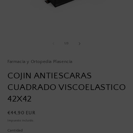
Abrir
A
elemento
multimedia
de
1
/
3
1
en
una
ventana
Farmacia y Ortopedia Plasencia
modal
COJIN ANTIESCARAS
CUADRADO VISCOELASTICO
42X42
Precio
€44,90 EUR
habitual
Impuesto incluido.
Cantidad