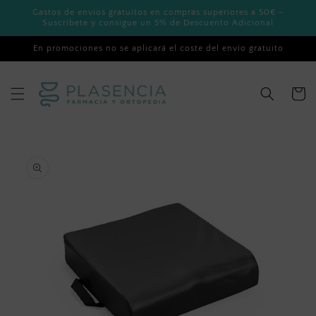
Ir
Gastos de envíos gratuitos en compras superiores a 50€ -
directamente
Suscríbete y consigue un 5% de Descuento Adicional
al contenido
En promociones no se aplicará el coste del envío gratuito
Carrito
Ir
directamente
a la
información
del producto