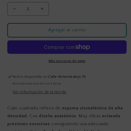
Reducir
Aumentar
cantidad
cantidad
para
para
COJIN
COJIN
Agregar al carrito
ANTIESCARAS
ANTIESCARAS
CUADRADO
CUADRADO
VISCOELASTICO
VISCOELASTICO
42X42
42X42
Más opciones de pago
Retiro disponible en
Calle Almendralejo 76
Normalmente está listo en 4 horas
Ver información de la tienda
Cojín cuadrado relleno de
espuma viscoelástica de alta
densidad.
Con
diseño anatómico
. Muy eficaz
evitando
presiones excesivas
consiguiendo una adecuada