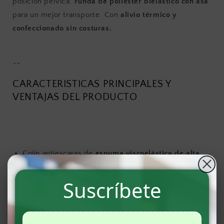
posición pélvica.
Funda de poliéster bielástico
con asa
para un mejor transporte. Con
alivio térmico y
confeccionado sin costuras.
--
CARACTERISTICAS PRINCIPALES Y
VENTAJAS DEL PRODUCTO
Cojín antiescaras de
espuma viscoelástica de alta
densidad
inyectada con excelentes propiedades de
“memoria de forma”
Suscríbete
Diseño anatómico
, siendo muy eficaces en la
distribución del peso del usuario
evitando presiones