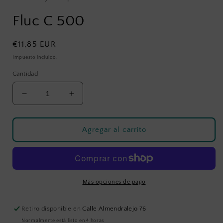
en
una
Fluc C 500
ventana
modal
Precio
€11,85 EUR
habitual
Impuesto incluido.
Cantidad
Reducir
Aumentar
cantidad
cantidad
para
para
Fluc
Fluc
Agregar al carrito
C
C
500
500
Más opciones de pago
Retiro disponible en
Calle Almendralejo 76
Normalmente está listo en 4 horas