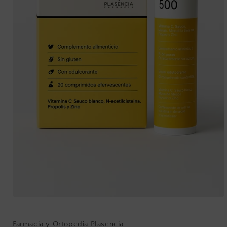
Abrir
elemento
multimedia
1
Farmacia y Ortopedia Plasencia