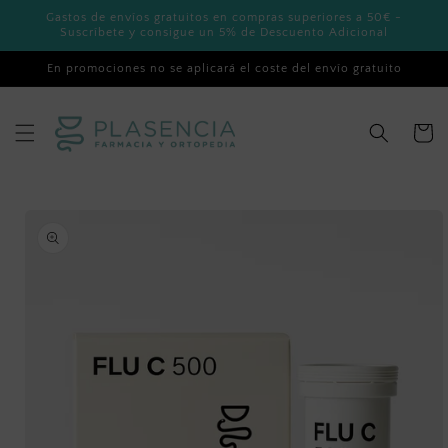
Ir
Gastos de envíos gratuitos en compras superiores a 50€ -
directamente
Suscríbete y consigue un 5% de Descuento Adicional
al contenido
En promociones no se aplicará el coste del envío gratuito
Carrito
Ir
directamente
a la
información
del producto