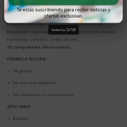
seco de Sauce (Salix alba L., corteza; maltodextrinas)
Te estás suscribiendo para recibir noticias y
titulado al 30% en salicina, aromas, maltodextrinas,
ofertas exclusivas.
manitol, N-acetilcisteína, extracto seco de Propóleo
(resina de própolis, sacarosa) titulado al 12% en
Verified by
flavonoides expresados como galangina, edulcorantes
(sucralosa, sorbitol), citrato de zinc.
20 comprimidos efervescentes.
FÓRMULA SEGURA:
Sin gluten.
Sin azúcares añadidos.
Sin colorantes ni conservantes.
APTO PARA:
Adultos.