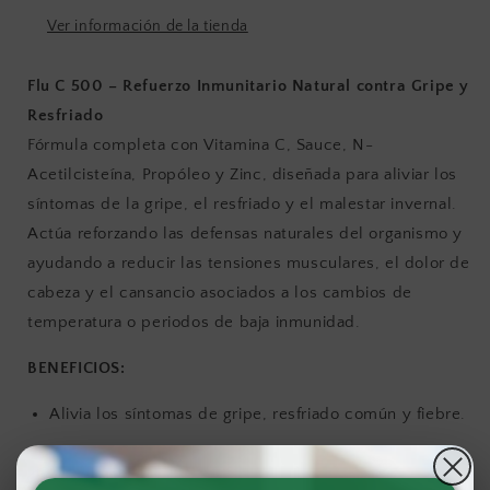
Ver información de la tienda
Flu C 500 – Refuerzo Inmunitario Natural contra Gripe y
Resfriado
Fórmula completa con Vitamina C, Sauce, N-
Acetilcisteína, Propóleo y Zinc, diseñada para aliviar los
síntomas de la gripe, el resfriado y el malestar invernal.
Actúa reforzando las defensas naturales del organismo y
ayudando a reducir las tensiones musculares, el dolor de
cabeza y el cansancio asociados a los cambios de
temperatura o periodos de baja inmunidad.
BENEFICIOS:
Alivia los síntomas de gripe, resfriado común y fiebre.
Ayuda a reducir el dolor de cabeza y la tensión
muscular.