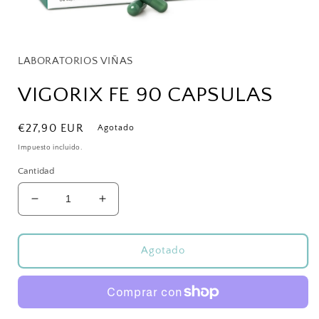
Abrir
elemento
multimedia
1
LABORATORIOS VIÑAS
en
una
VIGORIX FE 90 CAPSULAS
ventana
modal
Precio
€27,90 EUR
Agotado
habitual
Impuesto incluido.
Cantidad
Reducir
Aumentar
cantidad
cantidad
para
para
VIGORIX
VIGORIX
Agotado
FE
FE
90
90
CAPSULAS
CAPSULAS