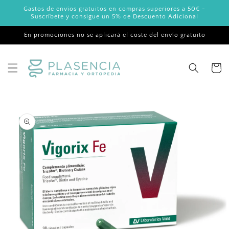
Ir
Gastos de envíos gratuitos en compras superiores a 50€ -
directamente
Suscríbete y consigue un 5% de Descuento Adicional
al contenido
En promociones no se aplicará el coste del envío gratuito
Carrito
Ir
directamente
a la
información
del producto